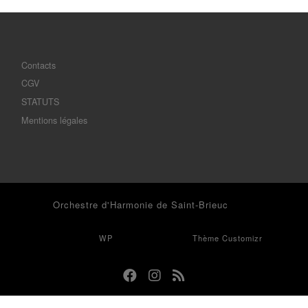
Contacts
CGV
STATUTS
Mentions légales
© 2026
Orchestre d'Harmonie de Saint-Brieuc
– Tous droits
réservés
Propulsé par
WP
– Réalisé avec the
Thème Customizr