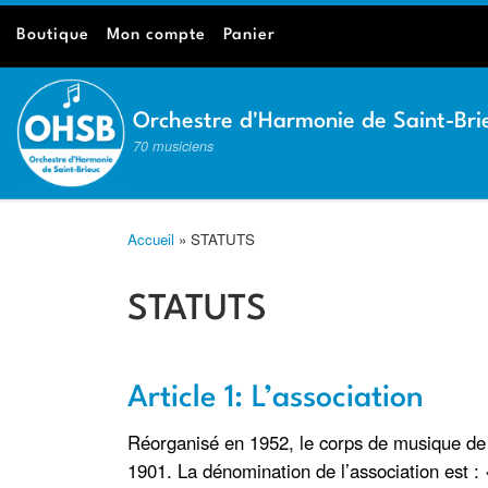
Passer au contenu
Boutique
Mon compte
Panier
Orchestre d'Harmonie de Saint-Bri
70 musiciens
Accueil
»
STATUTS
STATUTS
Article 1: L’association
Réorganisé en 1952, le corps de musique de la
1901. La dénomination de l’association 