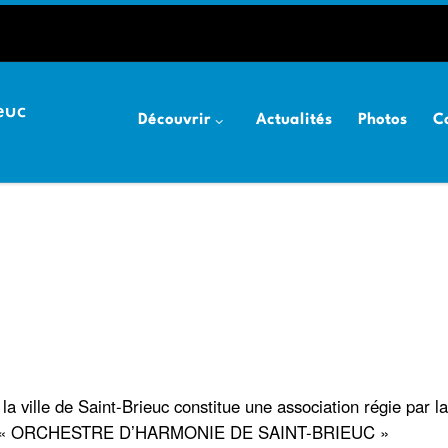
euc
Découvrir
Actualités
Photos
C
 ville de Saint-Brieuc constitue une association régie par la l
est : « ORCHESTRE D’HARMONIE DE SAINT-BRIEUC »