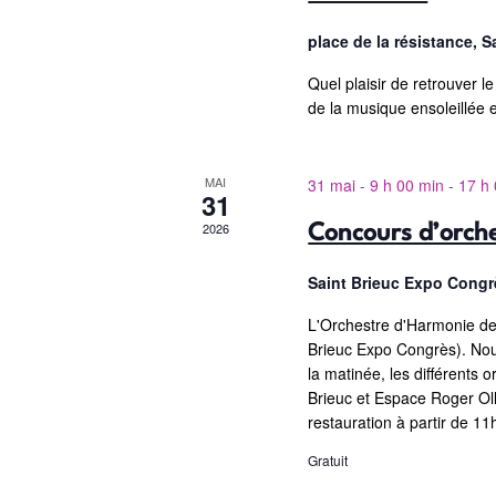
c
a
u
h
place de la résistance, S
n
v
e
Quel plaisir de retrouver l
e
r
i
de la musique ensoleillée 
d
c
a
g
h
t
e
MAI
31 mai - 9 h 00 min
-
17 h
a
31
e
r
t
.
2026
Concours d’orche
É
v
i
Saint Brieuc Expo Cong
è
o
n
L'Orchestre d'Harmonie de
Brieuc Expo Congrès). Nou
n
e
la matinée, les différents 
m
d
Brieuc et Espace Roger Olliv
e
restauration à partir de 1
e
n
Gratuit
t
v
s