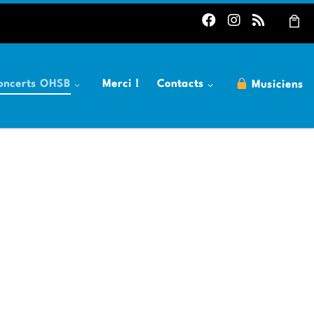
oncerts OHSB
Merci !
Contacts
Musiciens