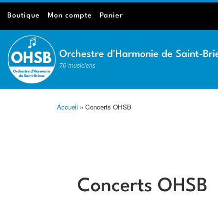
Passer au contenu
Boutique
Mon compte
Panier
Orchestre d'Harmonie de Saint-Bri
70 musiciens
Accueil
»
Concerts OHSB
Concerts OHSB