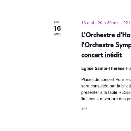
u
p
a
e
MAI
16 mai - 20 h 30 min
-
22 
r
16
s
m
2026
L’Orchestre d’Ha
É
o
l’Orchestre Sym
t
v
-
concert inédit
è
c
Eglise Sainte-Thérèse
Pl
l
n
é
Places de concert Pour les
e
.
sera consultée par la billett
m
présenter à la table RÉSE
limitées – ouverture des p
e
12€
n
t