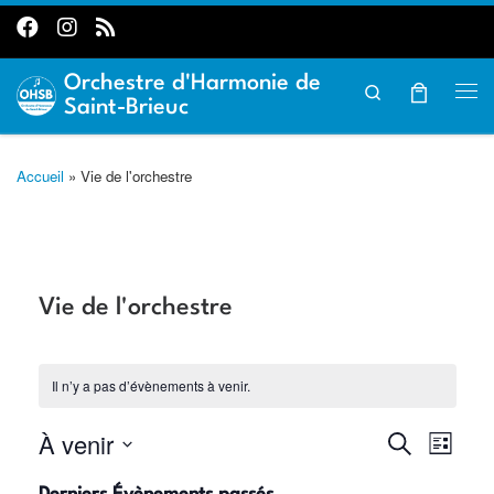
Passer au contenu
Orchestre d'Harmonie de
Search
Me
Saint-Brieuc
Accueil
»
Vie de l'orchestre
Vie de l'orchestre
Il n’y a pas d’évènements à venir.
À venir
N
R
R
L
e
a
S
i
e