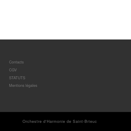
Contacts
CGV
STATUTS
Mentions légales
© 2026
Orchestre d'Harmonie de Saint-Brieuc
– Tous droits
réservés