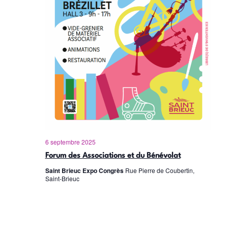
s
É
v
è
n
e
m
e
6 septembre 2025
Forum des Associations et du Bénévolat
n
Saint Brieuc Expo Congrès
Rue Pierre de Coubertin,
Saint-Brieuc
t
s