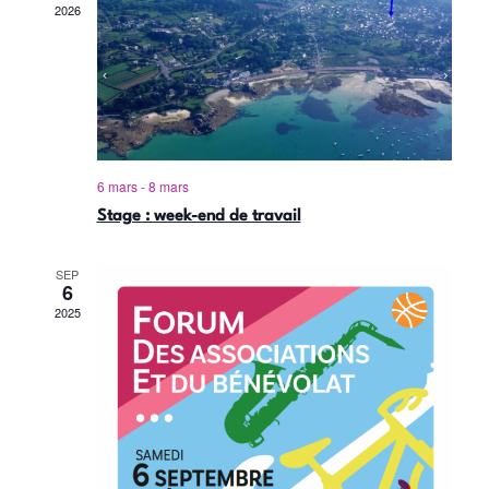
É
e
2026
i
.
v
g
è
n
a
e
t
m
i
6 mars
-
8 mars
e
Stage : week-end de travail
o
n
n
t
SEP
6
d
2025
e
v
u
e