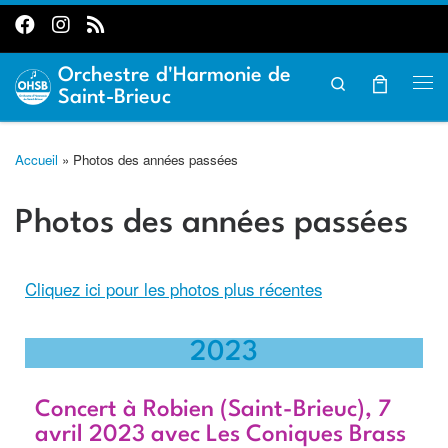
Passer au contenu
Orchestre d'Harmonie de
Search
Saint-Brieuc
Accueil
»
Photos des années passées
Photos des années passées
Cliquez ici pour les photos plus récentes
2023
Concert à Robien (Saint-Brieuc), 7
avril 2023 avec Les Coniques Brass