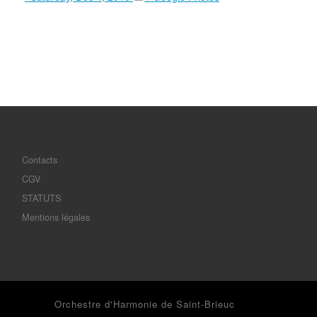
Contacts
CGV
STATUTS
Mentions légales
© 2026
Orchestre d'Harmonie de Saint-Brieuc
– Tous droits