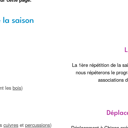
 la saison
L
La 1ère répétition de la sa
nous répéterons le prog
associations d
nt les
bois
)
Déplac
es
cuivres
et
percussions
)
Déplacement à Chinon prév