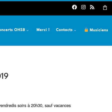
oncerts OHSB
Merci !
Contacts
Musiciens
019
 vendredis soirs à 20h30, sauf vacances