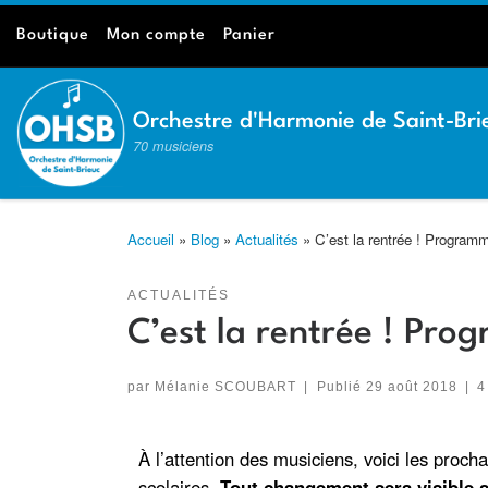
Passer au contenu
Boutique
Mon compte
Panier
Orchestre d'Harmonie de Saint-Bri
70 musiciens
Accueil
»
Blog
»
Actualités
»
C’est la rentrée ! Program
ACTUALITÉS
C’est la rentrée ! Pr
par
Mélanie SCOUBART
|
Publié
29 août 2018
|
4
À l’attention des musiciens, voici les proc
scolaires.
Tout changement sera visible s