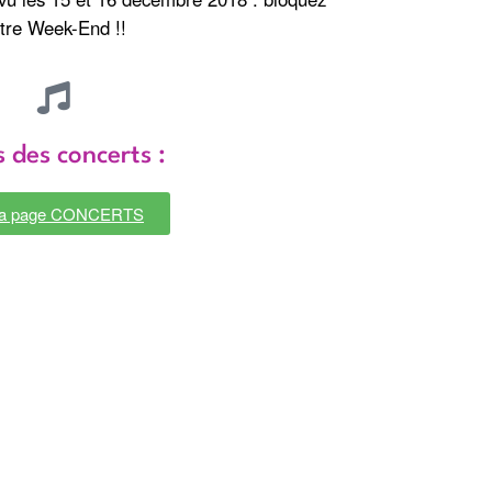
tre Week-End !!
 des concerts :
 la page CONCERTS