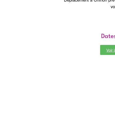
vo
Dates
Voir