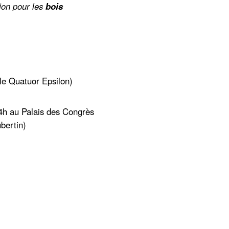
tion pour les
bois
le Quatuor Epsilon)
4h au Palais des Congrès
ubertin)