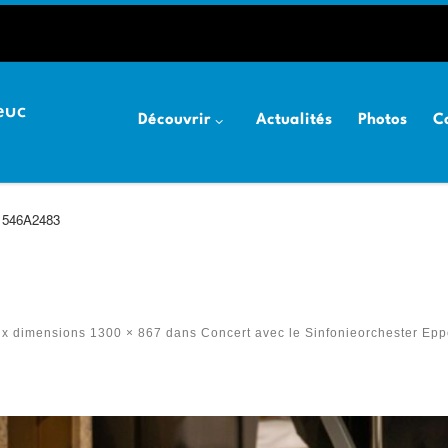
euc
Découvrir
Actualités
Photos
C
546A2483
ux dimensions
1300 × 867
dans
Concert avec le Sinfonieorchester Epp