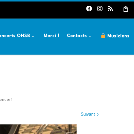
oncerts OHSB
Merci !
Contacts
Musiciens
endorf
Suivant