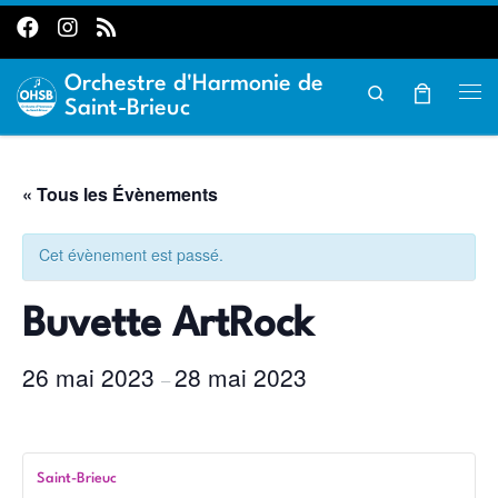
Passer au contenu
Orchestre d'Harmonie de
Search
Me
Saint-Brieuc
« Tous les Évènements
Cet évènement est passé.
Buvette ArtRock
26 mai 2023
28 mai 2023
–
Saint-Brieuc