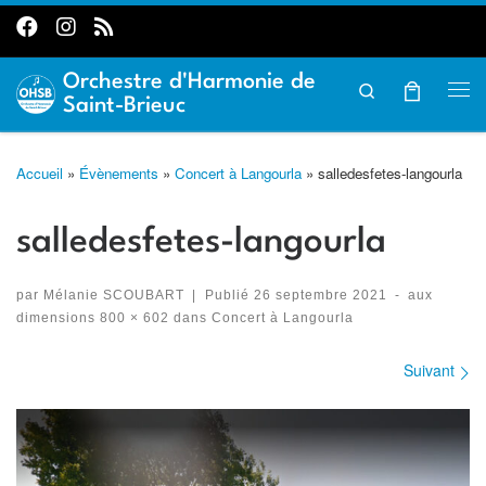
Passer au contenu
Orchestre d'Harmonie de
Search
Me
Saint-Brieuc
Accueil
»
Évènements
»
Concert à Langourla
»
salledesfetes-langourla
salledesfetes-langourla
par
Mélanie SCOUBART
|
Publié
26 septembre 2021
-
aux
dimensions
800 × 602
dans
Concert à Langourla
Suivant
Navigation des images