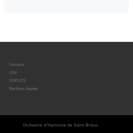
Contacts
CGV
STATUTS
Mentions légales
© 2026
Orchestre d'Harmonie de Saint-Brieuc
– Tous droits
réservés