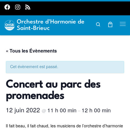
Passer au contenu
Orchestre d'Harmonie de
Search
Me
Saint-Brieuc
« Tous les Évènements
Cet évènement est passé.
Concert au parc des
promenades
12 juin 2022
11 h 00 min
12 h 00 min
@
–
Il fait beau, il fait chaud, les musiciens de l’orchestre d’harmonie