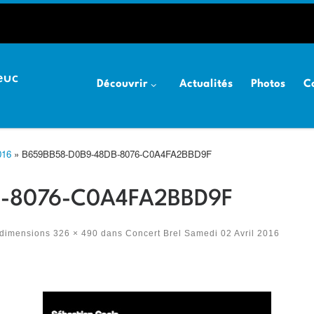
euc
Découvrir
Actualités
Photos
C
016
»
B659BB58-D0B9-48DB-8076-C0A4FA2BBD9F
B-8076-C0A4FA2BBD9F
 dimensions
326 × 490
dans
Concert Brel Samedi 02 Avril 2016