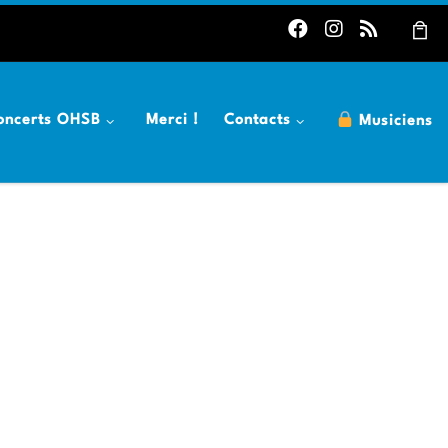
oncerts OHSB
Merci !
Contacts
Musiciens