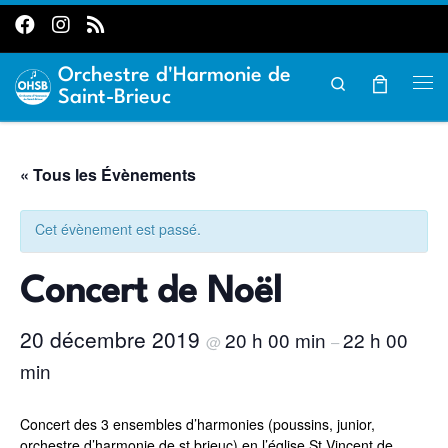
Passer au contenu
Orchestre d'Harmonie de
Search
Me
Saint-Brieuc
« Tous les Évènements
Cet évènement est passé.
Concert de Noël
20 décembre 2019
20 h 00 min
22 h 00
@
–
min
Concert des 3 ensembles d’harmonies (poussins, junior,
orchestre d’harmonie de st brieuc) en l’église St Vincent de