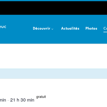
euc
Découvrir
Actualités
Photos
C
gratuit
 min
21 h 30 min
–