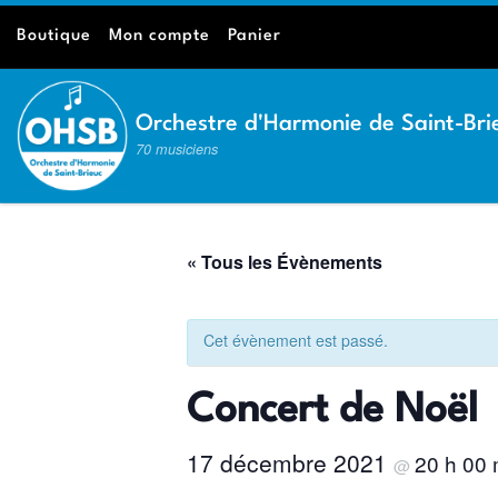
Passer au contenu
Boutique
Mon compte
Panier
Orchestre d'Harmonie de Saint-Bri
70 musiciens
« Tous les Évènements
Cet évènement est passé.
Concert de Noël
17 décembre 2021
20 h 00
@