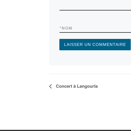
*
NOM
N
Concert à Langourla
a
v
i
g