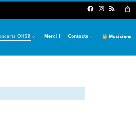
oncerts OHSB
Merci !
Contacts
Musiciens