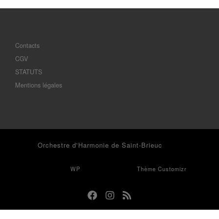
Contacts
CGV
STATUTS
Mentions légales
© 2026
Orchestre d'Harmonie de Saint-Brieuc
– Tous droits
réservés
Propulsé par
WP
– Réalisé avec the
Thème Customizr