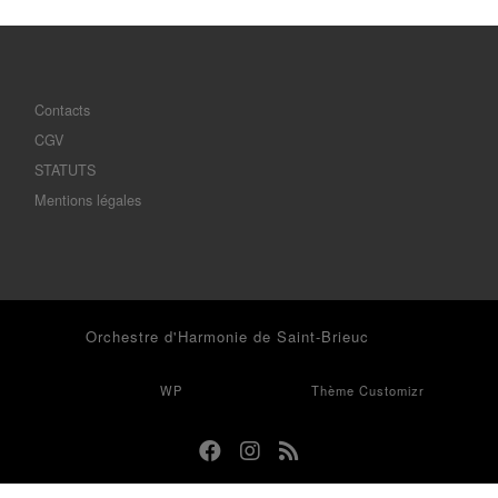
Contacts
CGV
STATUTS
Mentions légales
© 2026
Orchestre d'Harmonie de Saint-Brieuc
– Tous droits
réservés
Propulsé par
WP
– Réalisé avec the
Thème Customizr