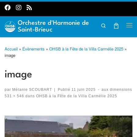
Passer au contenu
Orchestre d'Harmonie de
Search
Me
Saint-Brieuc
Accueil
»
Évènements
»
OHSB à la Fête de la Villa Carmélie 2025
»
image
image
par
Mélanie SCOUBART
|
Publié
11 juin 2025
-
aux dimensions
531 × 546
dans
OHSB à la Fête de la Villa Carmélie 2025
Navigation des images