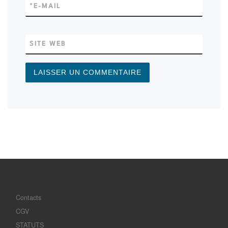
*
E-MAIL
SITE WEB
Contacts
CGV
STATUTS