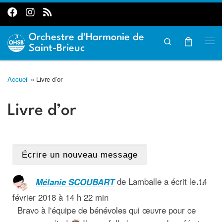
Passer au contenu
Orchestre d'Harmonie de
Search
Saint-Brieuc
Accueil
»
Livre d’or
Livre d’or
…
Mélanie SCOUBART
de
Lamballe
a écrit le
14
février 2018
à
14 h 22 min
Bravo à l'équipe de bénévoles qui œuvre pour ce