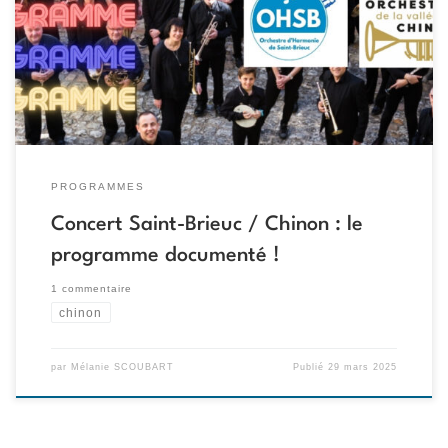
une bonne écoute ! Cette page restera en ligne après le concert :
vous pourrez prendre plaisir à réécouter les œuvres avec des
versions différentes, choisies sur Youtube.
[…]
PROGRAMMES
Concert Saint-Brieuc / Chinon : le
programme documenté !
1 commentaire
chinon
par
Mélanie SCOUBART
Publié
29 mars 2025