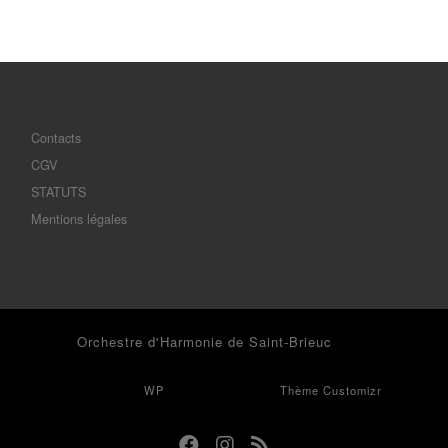
Contacts
CGV
STATUTS
Mentions légales
© 2026
Orchestre d'Harmonie de Saint-Brieuc
– Tous droits
réservés
Propulsé par
WP
– Réalisé avec the
Thème Customizr