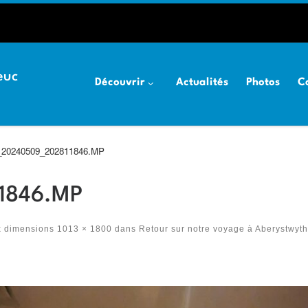
euc
Découvrir
Actualités
Photos
C
20240509_202811846.MP
1846.MP
x dimensions
1013 × 1800
dans
Retour sur notre voyage à Aberystwyt