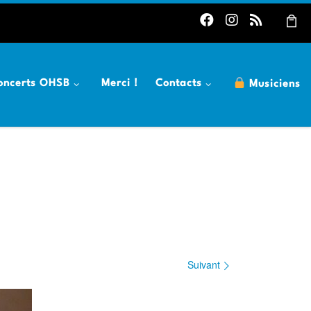
oncerts OHSB
Merci !
Contacts
Musiciens
h
Suivant