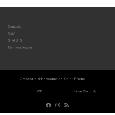
Contacts
CGV
STATUTS
Mentions légales
© 2026
Orchestre d'Harmonie de Saint-Brieuc
– Tous droits
réservés
Propulsé par
WP
– Réalisé avec the
Thème Customizr