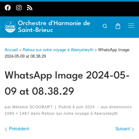
Passer au contenu
Orchestre d'Harmonie de
Search
Me
Saint-Brieuc
Accueil
»
Retour sur notre voyage à Aberystwyth
»
WhatsApp Image
2024-05-09 at 08.38.29
WhatsApp Image 2024-05-
09 at 08.38.29
par
Mélanie SCOUBART
|
Publié
6 juin 2024
-
aux dimensions
1080 × 1487
dans
Retour sur notre voyage à Aberystwyth
Précédent
Suivant
Navigation des images