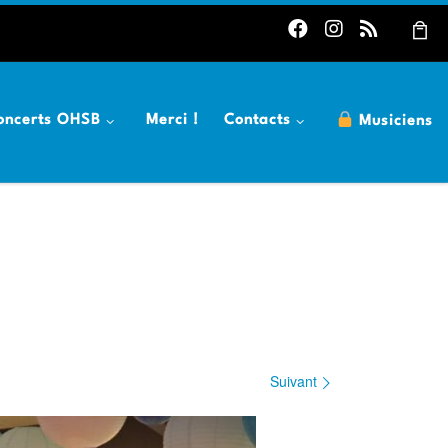
oncerts OHSB
Merci !
Contacts
Musiciens
h
Suivant