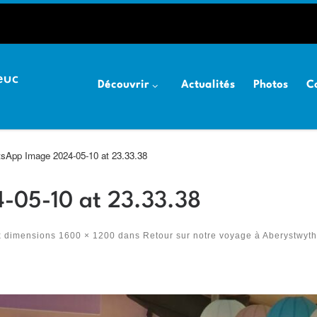
euc
Découvrir
Actualités
Photos
C
sApp Image 2024-05-10 at 23.33.38
-05-10 at 23.33.38
x dimensions
1600 × 1200
dans
Retour sur notre voyage à Aberystwyt