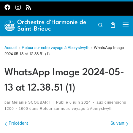
Passer au contenu
Orchestre d'Harmonie de
Search
Me
Saint-Brieuc
Accueil
»
Retour sur notre voyage à Aberystwyth
»
WhatsApp Image
2024-05-13 at 12.38.51 (1)
WhatsApp Image 2024-05-
13 at 12.38.51 (1)
par
Mélanie SCOUBART
|
Publié
6 juin 2024
-
aux dimensions
1200 × 1600
dans
Retour sur notre voyage à Aberystwyth
Précédent
Suivant
Navigation des images